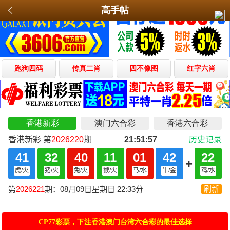
高手帖
跑狗四码
传真二肖
四不像图
红字六肖
CP77彩票，下注香港澳门台湾六合彩的最佳选择