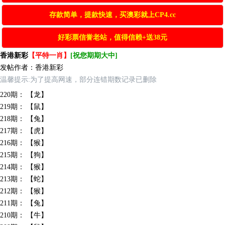
存款简单，提款快速，买澳彩就上CP4.cc
好彩票信誉老站，值得信赖+送38元
香港新彩
【平特一肖】
[祝您期期大中]
发帖作者：香港新彩
温馨提示:为了提高网速，部分连错期数记录已删除
220期：
【龙】
219期：
【鼠】
218期：
【兔】
217期：
【虎】
216期：
【猴】
215期：
【狗】
214期：
【猴】
213期：
【蛇】
212期：
【猴】
211期：
【兔】
210期：
【牛】